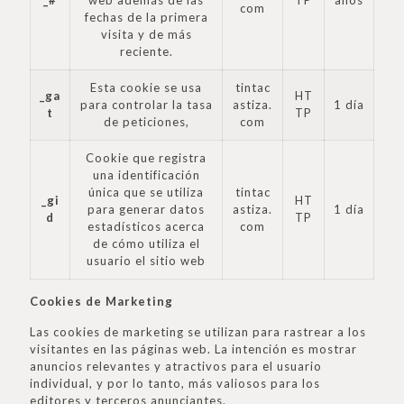
_#
web además de las
TP
años
com
fechas de la primera
visita y de más
reciente.
Esta cookie se usa
tintac
_ga
HT
para controlar la tasa
astiza.
1 día
t
TP
de peticiones,
com
Cookie que registra
una identificación
única que se utiliza
tintac
_gi
HT
para generar datos
astiza.
1 día
d
TP
estadísticos acerca
com
de cómo utiliza el
usuario el sitio web
Cookies de Marketing
Las cookies de marketing se utilizan para rastrear a los
visitantes en las páginas web. La intención es mostrar
anuncios relevantes y atractivos para el usuario
individual, y por lo tanto, más valiosos para los
editores y terceros anunciantes.