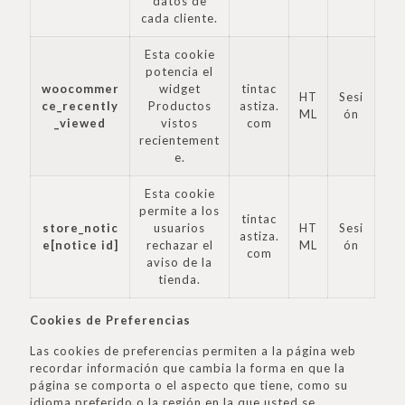
datos de
cada cliente.
Esta cookie
potencia el
woocommer
widget
tintac
HT
Sesi
ce_recently
Productos
astiza.
ML
ón
_viewed
vistos
com
recientement
e.
Esta cookie
permite a los
tintac
store_notic
usuarios
HT
Sesi
astiza.
e[notice id]
rechazar el
ML
ón
com
aviso de la
tienda.
Cookies de Preferencias
Las cookies de preferencias permiten a la página web
recordar información que cambia la forma en que la
página se comporta o el aspecto que tiene, como su
idioma preferido o la región en la que usted se