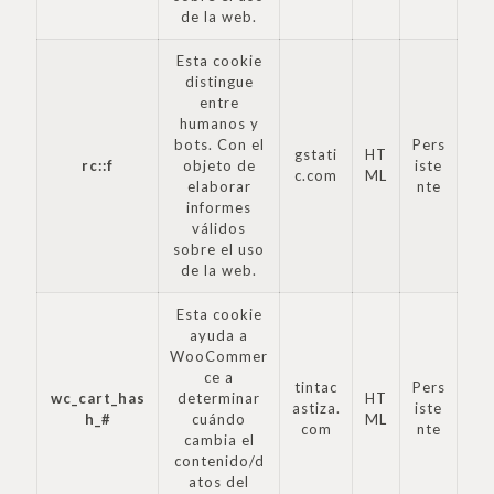
de la web.
Esta cookie
distingue
entre
humanos y
bots. Con el
Pers
gstati
HT
rc::f
objeto de
iste
c.com
ML
elaborar
nte
informes
válidos
sobre el uso
de la web.
Esta cookie
ayuda a
WooCommer
ce a
tintac
Pers
wc_cart_has
determinar
HT
astiza.
iste
h_#
cuándo
ML
com
nte
cambia el
contenido/d
atos del