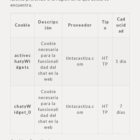
encuentra.
Cad
Descripc
Tip
Cookie
Proveedor
ucid
ión
o
ad
Cookie
necesaria
activec
para la
tintacastiza.c
HT
hatyWi
funcionali
1 día
om
TP
dgets
dad del
chat en la
web
Cookie
necesaria
para la
chatyW
tintacastiza.c
HT
7
funcionali
idget_0
om
TP
días
dad del
chat en la
web