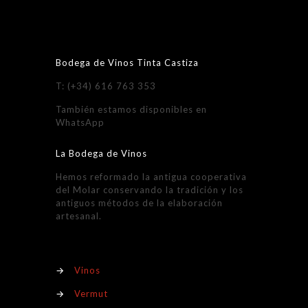
Bodega de Vinos Tinta Castiza
T: (+34) 616 763 353
También estamos disponibles en
WhatsApp
La Bodega de Vinos
Hemos reformado la antigua cooperativa
del Molar conservando la tradición y los
antiguos métodos de la elaboración
artesanal.
→
Vinos
→
Vermut