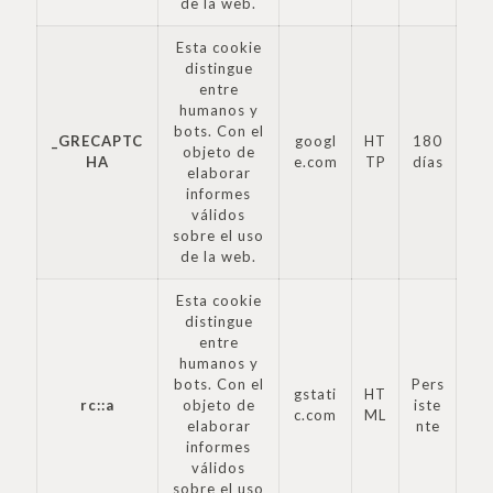
de la web.
Esta cookie
distingue
entre
humanos y
bots. Con el
_GRECAPTC
googl
HT
180
objeto de
HA
e.com
TP
días
elaborar
informes
válidos
sobre el uso
de la web.
Esta cookie
distingue
entre
humanos y
bots. Con el
Pers
gstati
HT
rc::a
objeto de
iste
c.com
ML
elaborar
nte
informes
válidos
sobre el uso