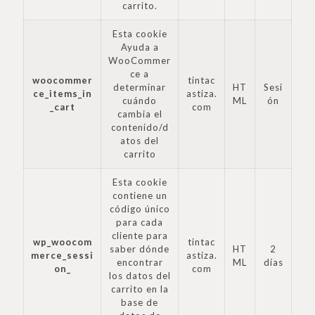
carrito.
Esta cookie
Ayuda a
WooCommer
ce a
woocommer
tintac
determinar
HT
Sesi
ce_items_in
astiza.
cuándo
ML
ón
_cart
com
cambia el
contenido/d
atos del
carrito
Esta cookie
contiene un
código único
para cada
cliente para
wp_woocom
tintac
saber dónde
HT
2
merce_sessi
astiza.
encontrar
ML
días
on_
com
los datos del
carrito en la
base de