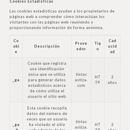
Cookies Estadísticas
Las cookies estadísticas ayudan a los propietarios de
páginas web a comprender cómo interactúan los
visitantes con las páginas web reuniendo y
proporcionando información de forma anónima.
Co
Cad
Prove
Tip
oki
Descripción
ucid
edor
o
e
ad
Cookie que registra
una identificación
única que se utiliza
tintac
HT
2
_ga
para generar datos
astiza.
TP
años
estadísticos acerca
com
de cómo utiliza el
usuario el sitio web
Esta cookie recopila
datos del número de
veces que un usuario
tintac
_ga
ha visitado el sitio
HT
2
astiza.