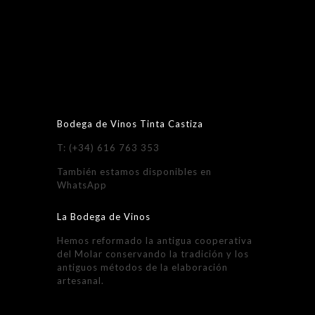
Bodega de Vinos Tinta Castiza
T: (+34) 616 763 353
También estamos disponibles en
WhatsApp
La Bodega de Vinos
Hemos reformado la antigua cooperativa
del Molar conservando la tradición y los
antiguos métodos de la elaboración
artesanal.